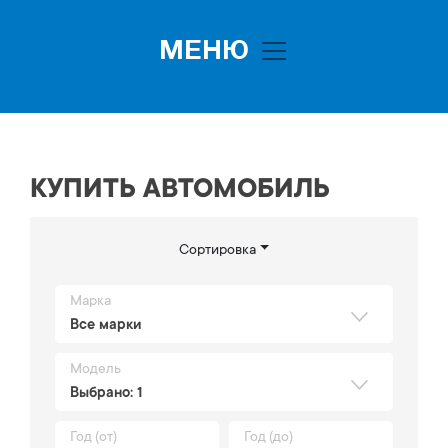
МЕНЮ
Toggle navigation
КУПИТЬ АВТОМОБИЛЬ
Сортировка
Марка
Все марки
Модель
Выбрано: 1
Год (от)
Год (до)